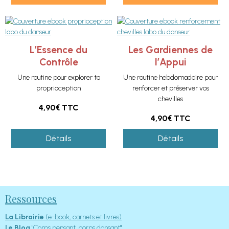
L’Essence du
Les Gardiennes de
Contrôle
l’Appui
Une routine pour explorer ta
Une routine hebdomadaire pour
proprioception
renforcer et préserver vos
chevilles
4,90€
TTC
4,90€
TTC
Détails
Détails
Ressources
La Librairie
(e-book, carnets et livres)
Le Blog
"Corps pensant, corps dansant"