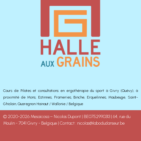
Cours de Pilates et consultations en ergothérapie du sport à Givry (Quévy), à
proximité de Mons, Estinnes, Frameries, Binche, Erquelinnes, Maubeuge, Saint-
Ghislain, Quaregnon Hainaut / Wallonie / Belgique
© 2020-2026 Mesaicosa – Nicolas Dupont | BE0752990313 | 64, rue du
Moulin - 7041 Givry - Belgique | Contact : nicolas@labodudanseur.be