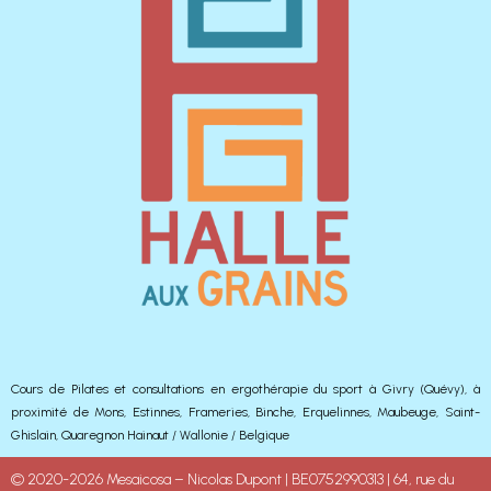
Cours de Pilates et consultations en ergothérapie du sport à Givry (Quévy), à
proximité de Mons, Estinnes, Frameries, Binche, Erquelinnes, Maubeuge, Saint-
Ghislain, Quaregnon Hainaut / Wallonie / Belgique
© 2020-2026 Mesaicosa – Nicolas Dupont | BE0752990313 | 64, rue du