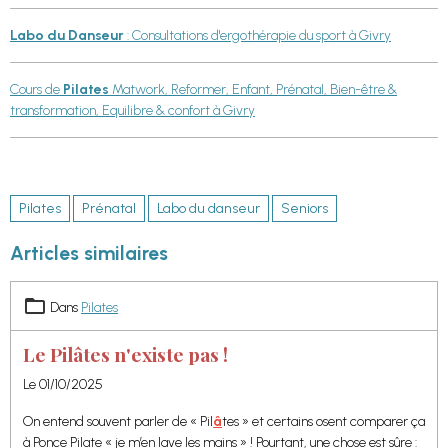
Labo du Danseur
: Consultations d'ergothérapie du sport à Givry
Cours de
Pilates
Matwork, Reformer, Enfant, Prénatal, Bien-être &
transformation, Equilibre & confort à Givry
Pilates
Prénatal
Labo du danseur
Seniors
Articles similaires
Dans
Pilates
Le Pilâtes n'existe pas !
Le 01/10/2025
On entend souvent parler de « Pil
â
tes » et certains osent comparer ça
à Ponce Pilate « je m’en lave les mains » ! Pourtant, une chose est sûre :