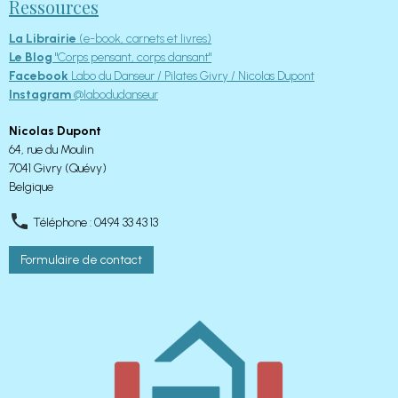
Ressources
La Librairie
(e-book, carnets et livres)
Le Blog
"Corps pensant, corps dansant"
Facebook
Labo du Danseur / Pilates Givry / Nicolas Dupont
Instagram
@labodudanseur
Nicolas Dupont
64, rue du Moulin
7041 Givry (Quévy)
Belgique
Téléphone : 0494 33 43 13
Formulaire de contact