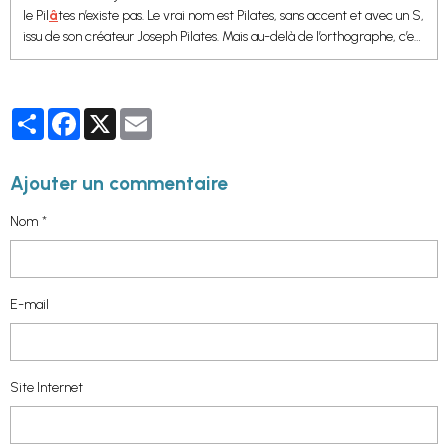
le Pil
â
tes n’existe pas. Le vrai nom est Pilates, sans accent et avec un S,
issu de son créateur Joseph Pilates. Mais au-delà de l’orthographe, c’est
une méthode unique qui change la vie des danseurs, des sportifs… et
même de ceux qui pensent ne pas être sportifs.
Partager
Facebook
X
Email
Ajouter un commentaire
Nom
E-mail
Site Internet