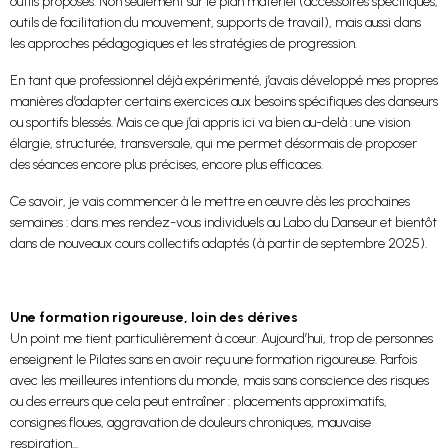
outils proposés. Non seulement sur le plan matériel (accessoires spécifiques,
outils de facilitation du mouvement, supports de travail), mais aussi dans
les approches pédagogiques et les stratégies de progression.
En tant que professionnel déjà expérimenté, j’avais développé mes propres
manières d’adapter certains exercices aux besoins spécifiques des danseurs
ou sportifs blessés. Mais ce que j’ai appris ici va bien au-delà : une vision
élargie, structurée, transversale, qui me permet désormais de proposer
des séances encore plus précises, encore plus efficaces.
Ce savoir, je vais commencer à le mettre en œuvre dès les prochaines
semaines : dans mes rendez-vous individuels au Labo du Danseur et bientôt
dans de nouveaux cours collectifs adaptés (à partir de septembre 2025).
Une formation rigoureuse, loin des dérives
Un point me tient particulièrement à cœur. Aujourd’hui, trop de personnes
enseignent le Pilates sans en avoir reçu une formation rigoureuse. Parfois
avec les meilleures intentions du monde, mais sans conscience des risques
ou des erreurs que cela peut entraîner : placements approximatifs,
consignes floues, aggravation de douleurs chroniques, mauvaise
respiration...