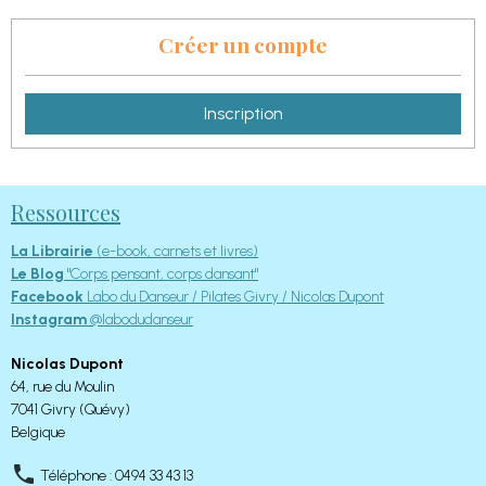
Créer un compte
Inscription
Ressources
La Librairie
(e-book, carnets et livres)
Le Blog
"Corps pensant, corps dansant"
Facebook
Labo du Danseur / Pilates Givry / Nicolas Dupont
Instagram
@labodudanseur
Nicolas Dupont
64, rue du Moulin
7041 Givry (Quévy)
Belgique
Téléphone : 0494 33 43 13