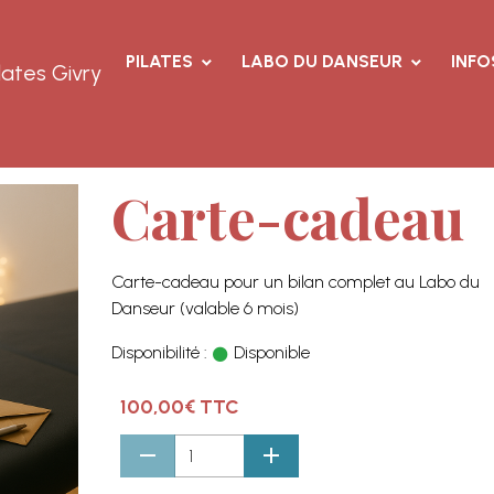
PILATES
LABO DU DANSEUR
INFO
lates Givry
Carte-cadeau
Carte-cadeau pour un bilan complet au Labo du
Danseur (valable 6 mois)
Disponibilité :
Disponible
100,00€ TTC