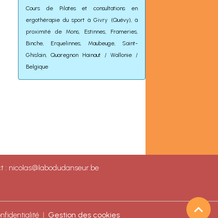
Cours de Pilates et consultations en
ergothérapie du sport à Givry (Quévy), à
proximité de Mons, Estinnes, Frameries,
Binche, Erquelinnes, Maubeuge, Saint-
Ghislain, Quaregnon Hainaut / Wallonie /
Belgique
ct : nicolas@labodudanseur.be
nfidentialité
Gestion des cookies