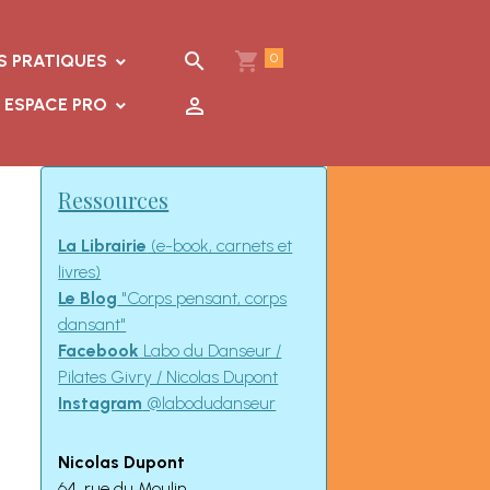
0
S PRATIQUES
ESPACE PRO
Ressources
La Librairie
(e-book, carnets et
livres)
Le Blog
"Corps pensant, corps
dansant"
Facebook
Labo du Danseur /
Pilates Givry / Nicolas Dupont
Instagram
@labodudanseur
Nicolas Dupont
64, rue du Moulin